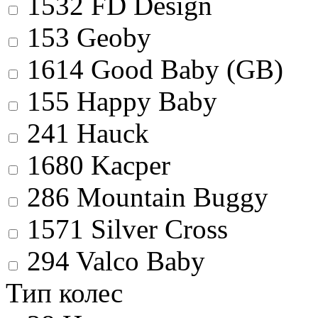
1532
FD Design
153
Geoby
1614
Good Baby (GB)
155
Happy Baby
241
Hauck
1680
Kacper
286
Mountain Buggy
1571
Silver Cross
294
Valco Baby
Тип колес