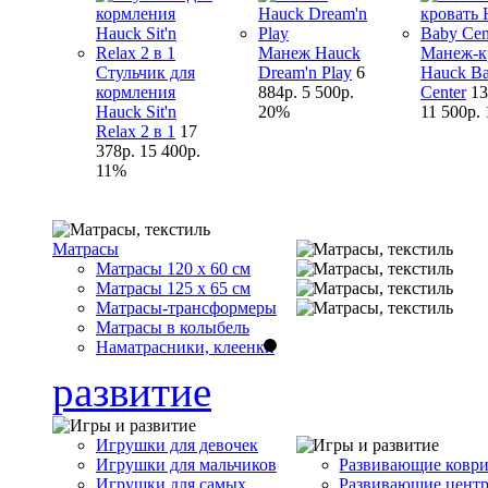
Манеж Hauck
Манеж-к
Стульчик для
Dream'n Play
6
Hauck B
кормления
884р.
5 500р.
Center
13
Hauck Sit'n
20%
11 500р.
Relax 2 в 1
17
378р.
15 400р.
11%
Матрасы
Матрасы 120 x 60 см
Матрасы 125 x 65 см
Матрасы-трансформеры
Матрасы в колыбель
Наматрасники, клеенки
развитие
Игрушки для девочек
Игрушки для мальчиков
Развивающие ковр
Игрушки для самых
Развивающие цент