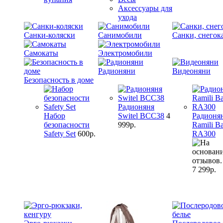
Аксессуары для
ухода
Санки-коляски
Санимобили
Санки, снегок
Самокаты
Электромобили
Радионяни
Видеоняни
Безопасность в доме
Радионяня
Набор
Switel BCC38
4
Радионя
безопасности
999р.
Ramili B
Safety Set
600р.
RA300
7 299р.