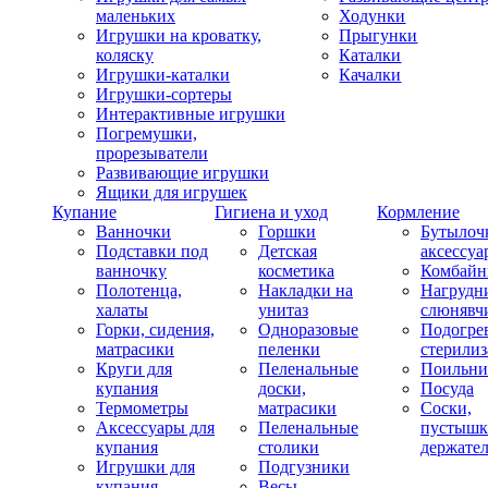
маленьких
Ходунки
Игрушки на кроватку,
Прыгунки
коляску
Каталки
Игрушки-каталки
Качалки
Игрушки-сортеры
Интерактивные игрушки
Погремушки,
прорезыватели
Развивающие игрушки
Ящики для игрушек
Купание
Гигиена и уход
Кормление
Ванночки
Горшки
Бутылоч
Подставки под
Детская
аксессуа
ванночку
косметика
Комбай
Полотенца,
Накладки на
Нагрудн
халаты
унитаз
слюнявч
Горки, сидения,
Одноразовые
Подогрев
матрасики
пеленки
стерили
Круги для
Пеленальные
Поильни
купания
доски,
Посуда
Термометры
матрасики
Соски,
Аксессуары для
Пеленальные
пустышк
купания
столики
держате
Игрушки для
Подгузники
купания
Весы