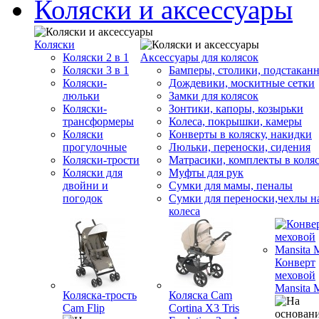
Коляски и аксессуары
Коляски
Коляски 2 в 1
Аксессуары для колясок
Коляски 3 в 1
Бамперы, столики, подстакан
Коляски-
Дождевики, москитные сетки
люльки
Замки для колясок
Коляски-
Зонтики, капоры, козырьки
трансформеры
Колеса, покрышки, камеры
Коляски
Конверты в коляску, накидки
прогулочные
Люльки, переноски, сидения
Коляски-трости
Матрасики, комплекты в коля
Коляски для
Муфты для рук
двойни и
Сумки для мамы, пеналы
погодок
Сумки для переноски,чехлы н
колеса
Конверт
меховой
Mansita 
Коляска-трость
Коляска Cam
Cam Flip
Cortina X3 Tris