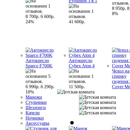
Evolution 3 в 1
8 950р.
8
8%
8 700р.
6 600р.
24%
41 600р.
Автокресло
Автокресло
Sparco F700K
Cybex Aton 4
Чехол на
спинку
сидения
6 990р.
6 290р.
11 500р.
Cover M
10%
Манежи
Стульчики
Шезлонги
Качели
Ночники
Аксессуары