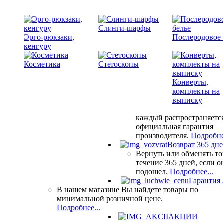
Слинги-шарфы
Эрго-рюкзаки,
Послеродовое 
кенгуру
Косметика
Стетоскопы
Конверты,
комплекты на
выписку
каждый распространяетс
официальная гарантия
производителя.
Подробне
Возврат 365 дн
Вернуть или обменять то
течение 365 дней, если о
подошел.
Подробнее...
Гарантия
В нашем магазине Вы найдете товары по
минимальной розничной цене.
Подробнее...
АКЦИИ