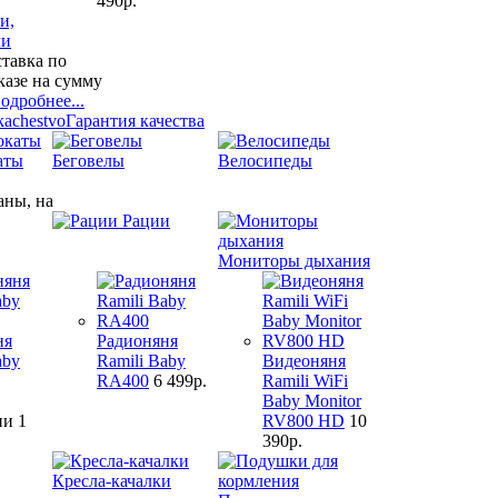
490р.
и,
ли
ставка по
казе на сумму
одробнее...
Гарантия качества
аты
Беговелы
Велосипеды
аны, на
Рации
Мониторы дыхания
ня
Радионяня
aby
Ramili Baby
Видеоняня
RA400
6 499р.
Ramili WiFi
Baby Monitor
RV800 HD
10
390р.
Кресла-качалки