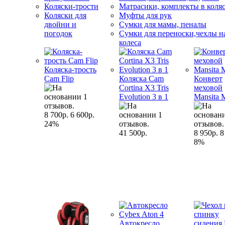
Коляски-трости
Матрасики, комплекты в коля
Коляски для
Муфты для рук
двойни и
Сумки для мамы, пеналы
погодок
Сумки для переноски,чехлы н
колеса
Коляска-трость
Cam Flip
Коляска Cam
Конверт
Cortina X3 Tris
меховой
Evolution 3 в 1
Mansita 
8 700р.
6 600р.
24%
41 500р.
8 950р.
8
8%
Автокресло