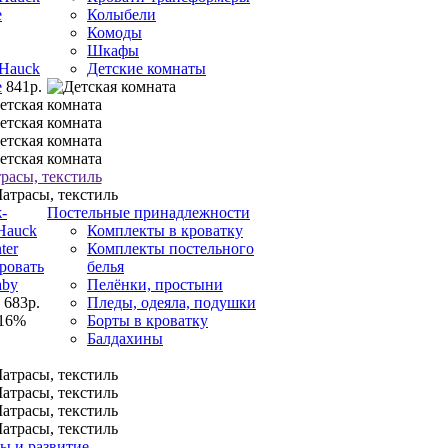
Колыбели
Комоды
Шкафы
 Hauck
Детские комнаты
e
841р.
расы, текстиль
Постельные принадлежности
Комплекты в кроватку
Комплекты постельного
ровать
белья
aby
Пелёнки, простыни
 683р.
Пледы, одеяла, подушки
16%
Борты в кроватку
Балдахины
ы и развитие