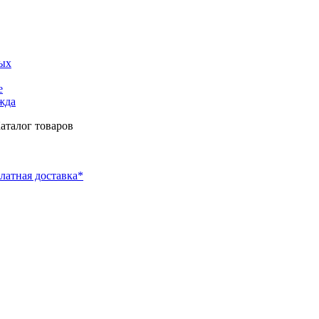
ых
е
жда
аталог товаров
латная доставка*