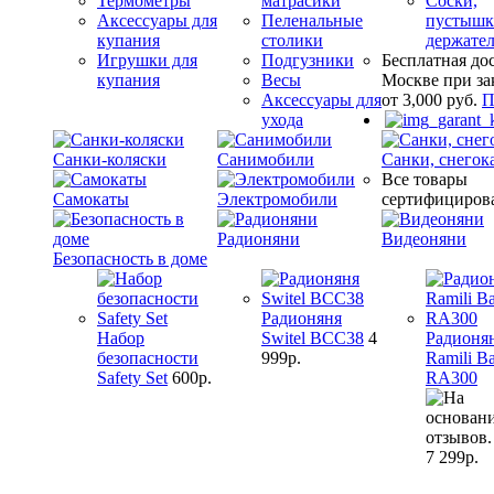
Термометры
матрасики
Соски,
Аксессуары для
Пеленальные
пустышк
купания
столики
держате
Игрушки для
Подгузники
Бесплатная до
купания
Весы
Москве при за
Аксессуары для
от 3,000 руб.
П
ухода
Санки-коляски
Санимобили
Санки, снегок
Все товары
Самокаты
Электромобили
сертифициров
Радионяни
Видеоняни
Безопасность в доме
Радионяня
Набор
Switel BCC38
4
Радионя
безопасности
999р.
Ramili B
Safety Set
600р.
RA300
7 299р.