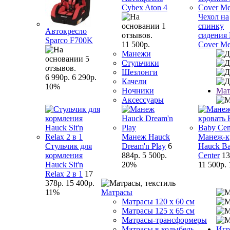
Cybex Aton 4
Чехол на
спинку
Автокресло
сидения
Sparco F700K
11 500р.
Cover M
Манежи
Стульчики
Шезлонги
6 990р.
6 290р.
Качели
10%
Ночники
Мат
Аксессуары
Манеж Hauck
Манеж-к
Стульчик для
Dream'n Play
6
Hauck B
кормления
884р.
5 500р.
Center
13
Hauck Sit'n
20%
11 500р.
Relax 2 в 1
17
378р.
15 400р.
11%
Матрасы
Матрасы 120 x 60 см
Матрасы 125 x 65 см
Матрасы-трансформеры
Матрасы в колыбель
Игр