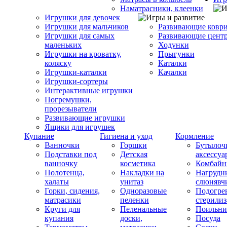
Наматрасники, клеенки
Игрушки для девочек
Игрушки для мальчиков
Развивающие ковр
Игрушки для самых
Развивающие цент
маленьких
Ходунки
Игрушки на кроватку,
Прыгунки
коляску
Каталки
Игрушки-каталки
Качалки
Игрушки-сортеры
Интерактивные игрушки
Погремушки,
прорезыватели
Развивающие игрушки
Ящики для игрушек
Купание
Гигиена и уход
Кормление
Ванночки
Горшки
Бутылоч
Подставки под
Детская
аксессуа
ванночку
косметика
Комбай
Полотенца,
Накладки на
Нагрудн
халаты
унитаз
слюнявч
Горки, сидения,
Одноразовые
Подогрев
матрасики
пеленки
стерили
Круги для
Пеленальные
Поильни
купания
доски,
Посуда