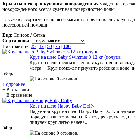
Круги на шею для купания новорожденных
младенцев сделаю
новорожденного всегда будет над поверхностью воды.
Так же в ассортименте нашего магазина представлены круги дл
посторонней помощи.
Вид:
Список
/
Сетка
Сортировка:
На странице:
25
|
32
|
50
|
75
|
100
|
Круг на шею Baby Swimmer 3-12 кг (полуцв
Круг на шею предназначен для купания новорожден
метра. Круг поможет приучить ребенка к воде, на
590р.
Подробнее
+ В закладки
+ В сравнение
Круг на шею Happy Baby Dolfy
Надувной круг на шею Happy Baby Dolfy предназнач
порадует вашего малыша. Благодаря кругу водные 
липучек круг легко надева..
549р.