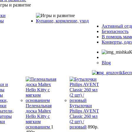
ики
ры
Купание, кормление, уход
Активный отд
Безопасность
В помощь мам
Конверты, оде
К
Blog
Бесп
ки и
ры
ны
ики,
ики
Пеленальная
Бутылочки
атели,
доска Maltex
Philips AVENT
заторы
Hello Kitty с
Classic 260 мл
ки
мягким
(2 шт) /
основанием
1
розовый
890р.