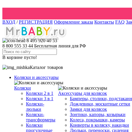
ВХОД
/
РЕГИСТРАЦИЯ
Оформление заказа
Контакты
FAQ
За
товары для детей и родителей
8 495 920 40 53
8 800 555 33 44
Бесплатная линия для РФ
В корзине пусто!
Каталог товаров
Коляски и аксессуары
Коляски
Коляски 2 в 1
Аксессуары для колясок
Коляски 3 в 1
Бамперы, столики, подстакан
Коляски-
Дождевики, москитные сетки
люльки
Замки для колясок
Коляски-
Зонтики, капоры, козырьки
трансформеры
Колеса, покрышки, камеры
Коляски
Конверты в коляску, накидки
прогулочные
Люльки, переноски, сидения