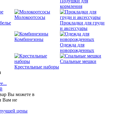
Подушки для
кормления
Молокоотсосы
белье
Прокладки для груди
и аксессуары
Комбинезоны
Одежда для
новорожденных
Спальные мешки
Крестильные наборы
я
е...
ей
вар Вы можете в
н Вам не
 лучшей цены