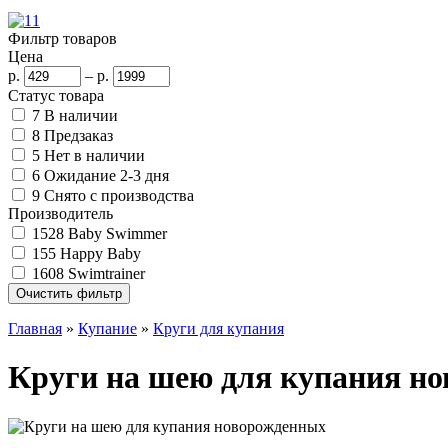
Фильтр товаров
Цена
р.
–
р.
Статус товара
7
В наличии
8
Предзаказ
5
Нет в наличии
6
Ожидание 2-3 дня
9
Снято с производства
Производитель
1528
Baby Swimmer
155
Happy Baby
1608
Swimtrainer
Главная
»
Купание
»
Круги для купания
Круги на шею для купания н