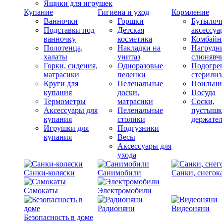
Ящики для игрушек
Купание
Гигиена и уход
Кормление
Ванночки
Горшки
Бутылоч
Подставки под
Детская
аксессуа
ванночку
косметика
Комбай
Полотенца,
Накладки на
Нагрудн
халаты
унитаз
слюнявч
Горки, сидения,
Одноразовые
Подогрев
матрасики
пеленки
стерили
Круги для
Пеленальные
Поильни
купания
доски,
Посуда
Термометры
матрасики
Соски,
Аксессуары для
Пеленальные
пустышк
купания
столики
держате
Игрушки для
Подгузники
купания
Весы
Аксессуары для
ухода
Санки-коляски
Санимобили
Санки, снегок
Самокаты
Электромобили
Радионяни
Видеоняни
Безопасность в доме