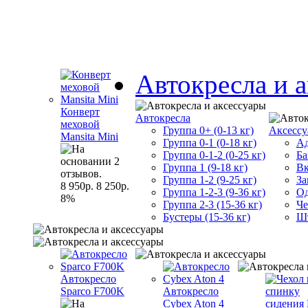
Автокресла и 
Конверт
Автокресла
меховой
Группа 0+ (0-13 кг)
Аксессу
Mansita Mini
Группа 0-1 (0-18 кг)
Ад
Группа 0-1-2 (0-25 кг)
Ба
Группа 1 (9-18 кг)
Вк
Группа 1-2 (9-25 кг)
За
8 950р.
8 250р.
Группа 1-2-3 (9-36 кг)
Од
8%
Группа 2-3 (15-36 кг)
Че
Бустеры (15-36 кг)
Шт
Автокресло
Sparco F700K
Автокресло
Cybex Aton 4