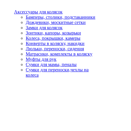
Аксессуары для колясок
Бамперы, столики, подстаканники
Дождевики, москитные сетки
Замки для колясок
Зонтики, капоры, козырьки
Колеса, покрышки, камеры
Конверты в коляску, накидки
Люльки, переноски, сидения
Матрасики, комплекты в коляску
Муфты для рук
Сумки для мамы, пеналы
Сумки для переноски,чехлы на
колеса