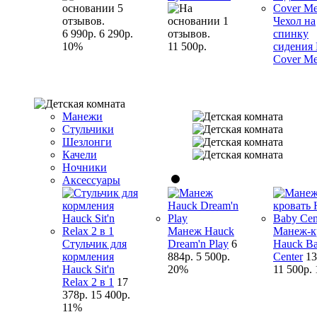
Чехол на
6 990р.
6 290р.
спинку
10%
11 500р.
сидения
Cover M
Манежи
Стульчики
Шезлонги
Качели
Ночники
Аксессуары
Манеж Hauck
Манеж-к
Стульчик для
Dream'n Play
6
Hauck B
кормления
884р.
5 500р.
Center
13
Hauck Sit'n
20%
11 500р.
Relax 2 в 1
17
378р.
15 400р.
11%