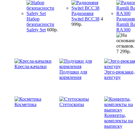
Радионяня
Набор
Switel BCC38
4
Радионя
безопасности
999р.
Ramili B
Safety Set
600р.
RA300
7 299р.
Кресла-качалки
Подушки для
Эрго-рюкзаки,
кормления
кенгуру
Косметика
Стетоскопы
Конверты,
комплекты на
выписку