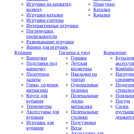
Игрушки на кроватку,
Прыгунки
коляску
Каталки
Игрушки-каталки
Качалки
Игрушки-сортеры
Интерактивные игрушки
Погремушки,
прорезыватели
Развивающие игрушки
Ящики для игрушек
Купание
Гигиена и уход
Кормление
Ванночки
Горшки
Бутылоч
Подставки под
Детская
аксессуа
ванночку
косметика
Комбай
Полотенца,
Накладки на
Нагрудн
халаты
унитаз
слюнявч
Горки, сидения,
Одноразовые
Подогрев
матрасики
пеленки
стерили
Круги для
Пеленальные
Поильни
купания
доски,
Посуда
Термометры
матрасики
Соски,
Аксессуары для
Пеленальные
пустышк
купания
столики
держате
Игрушки для
Подгузники
купания
Весы
Аксессуары для