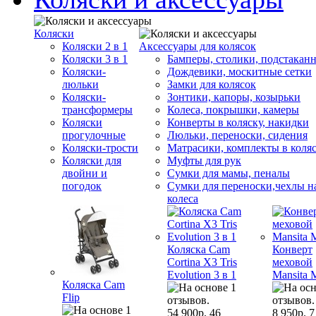
Коляски
Коляски 2 в 1
Аксессуары для колясок
Коляски 3 в 1
Бамперы, столики, подстакан
Коляски-
Дождевики, москитные сетки
люльки
Замки для колясок
Коляски-
Зонтики, капоры, козырьки
трансформеры
Колеса, покрышки, камеры
Коляски
Конверты в коляску, накидки
прогулочные
Люльки, переноски, сидения
Коляски-трости
Матрасики, комплекты в коля
Коляски для
Муфты для рук
двойни и
Сумки для мамы, пеналы
погодок
Сумки для переноски,чехлы н
колеса
Коляска Cam
Конверт
Cortina X3 Tris
меховой
Evolution 3 в 1
Mansita 
Коляска Cam
Flip
54 900р.
46
8 950р.
7