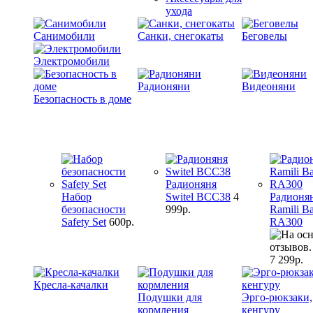
ухода
Санимобили
Санки, снегокаты
Беговелы
Электромобили
Радионяни
Видеоняни
Безопасность в доме
Радионяня
Набор
Switel BCC38
4
Радионя
безопасности
999р.
Ramili B
Safety Set
600р.
RA300
7 299р.
Кресла-качалки
Подушки для
Эрго-рюкзаки,
кормления
кенгуру