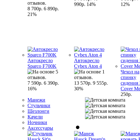
990р.
14%
12%
8 700р.
6 890р.
21%
Автокресло
Автокресло
Sparco F700K
Cybex Aton 4
Чехол на
спинку
7 590р.
6 390р.
13 570р.
9 555р.
сидения
16%
30%
Cover M
250р.
Манежи
Стульчики
Шезлонги
Качели
Ночники
Аксессуары