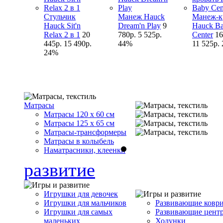
Стульчик
Манеж Hauck
Манеж-к
Hauck Sit'n
Dream'n Play
9
Hauck B
Relax 2 в 1
20
780р.
5 525р.
Center
16
445р.
15 490р.
44%
11 525р.
24%
Матрасы
Матрасы 120 x 60 см
Матрасы 125 x 65 см
Матрасы-трансформеры
Матрасы в колыбель
Наматрасники, клеенки
развитие
Игрушки для девочек
Игрушки для мальчиков
Развивающие ковр
Игрушки для самых
Развивающие цент
маленьких
Ходунки