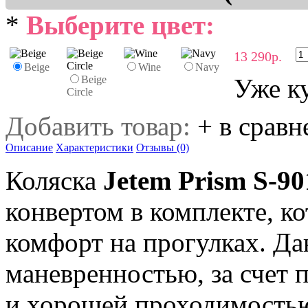
*
Выберите цвет:
13 290р.
Beige
Wine
Navy
Beige
Уже к
Circle
Добавить товар:
+ в сравн
Описание
Характеристики
Отзывы (0)
Коляска
Jetem Prism S-
конвертом в комплекте, к
комфорт на прогулках. Да
маневренностью, за счет 
и хорошей проходимостью