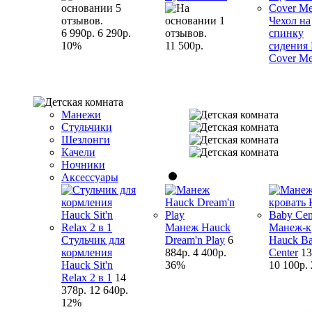
Чехол на
6 990р.
6 290р.
спинку
10%
11 500р.
сидения
Cover M
Манежи
Стульчики
Шезлонги
Качели
Ночники
Аксессуары
Манеж Hauck
Манеж-к
Стульчик для
Dream'n Play
6
Hauck B
кормления
884р.
4 400р.
Center
13
Hauck Sit'n
36%
10 100р.
Relax 2 в 1
14
378р.
12 640р.
12%