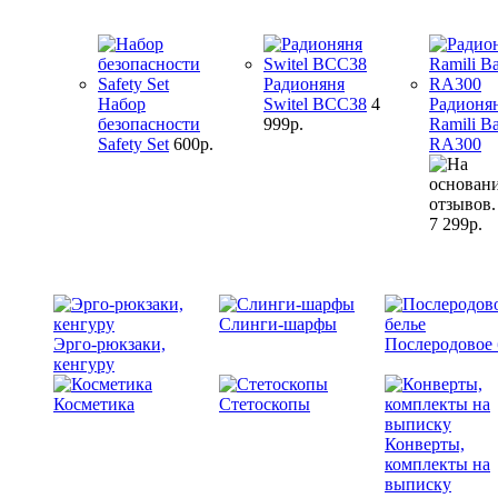
Радионяня
Набор
Switel BCC38
4
Радионя
безопасности
999р.
Ramili B
Safety Set
600р.
RA300
7 299р.
Слинги-шарфы
Эрго-рюкзаки,
Послеродовое 
кенгуру
Косметика
Стетоскопы
Конверты,
комплекты на
выписку