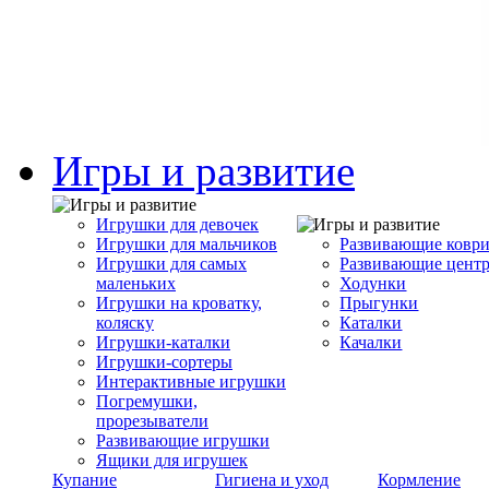
Игры и развитие
Игрушки для девочек
Игрушки для мальчиков
Развивающие ковр
Игрушки для самых
Развивающие цент
маленьких
Ходунки
Игрушки на кроватку,
Прыгунки
коляску
Каталки
Игрушки-каталки
Качалки
Игрушки-сортеры
Интерактивные игрушки
Погремушки,
прорезыватели
Развивающие игрушки
Ящики для игрушек
Купание
Гигиена и уход
Кормление