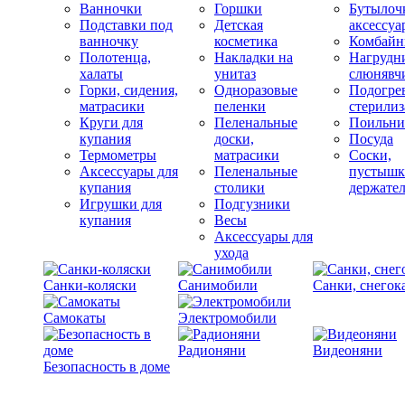
Ванночки
Горшки
Бутылоч
Подставки под
Детская
аксессуа
ванночку
косметика
Комбай
Полотенца,
Накладки на
Нагрудн
халаты
унитаз
слюнявч
Горки, сидения,
Одноразовые
Подогрев
матрасики
пеленки
стерили
Круги для
Пеленальные
Поильни
купания
доски,
Посуда
Термометры
матрасики
Соски,
Аксессуары для
Пеленальные
пустышк
купания
столики
держате
Игрушки для
Подгузники
купания
Весы
Аксессуары для
ухода
Санки-коляски
Санимобили
Санки, снегок
Самокаты
Электромобили
Радионяни
Видеоняни
Безопасность в доме