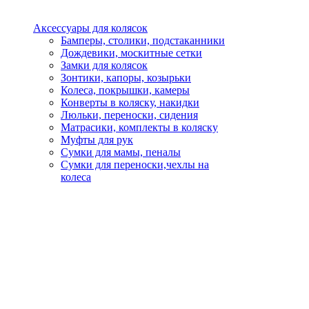
Аксессуары для колясок
Бамперы, столики, подстаканники
Дождевики, москитные сетки
Замки для колясок
Зонтики, капоры, козырьки
Колеса, покрышки, камеры
Конверты в коляску, накидки
Люльки, переноски, сидения
Матрасики, комплекты в коляску
Муфты для рук
Сумки для мамы, пеналы
Сумки для переноски,чехлы на
колеса