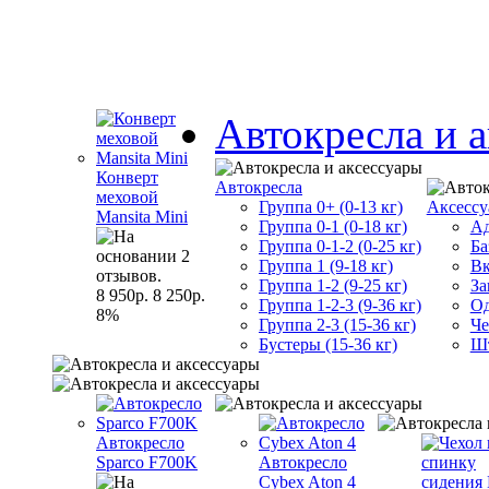
Автокресла и 
Конверт
Автокресла
меховой
Группа 0+ (0-13 кг)
Аксессу
Mansita Mini
Группа 0-1 (0-18 кг)
Ад
Группа 0-1-2 (0-25 кг)
Ба
Группа 1 (9-18 кг)
Вк
Группа 1-2 (9-25 кг)
За
8 950р.
8 250р.
Группа 1-2-3 (9-36 кг)
Од
8%
Группа 2-3 (15-36 кг)
Че
Бустеры (15-36 кг)
Шт
Автокресло
Sparco F700K
Автокресло
Cybex Aton 4