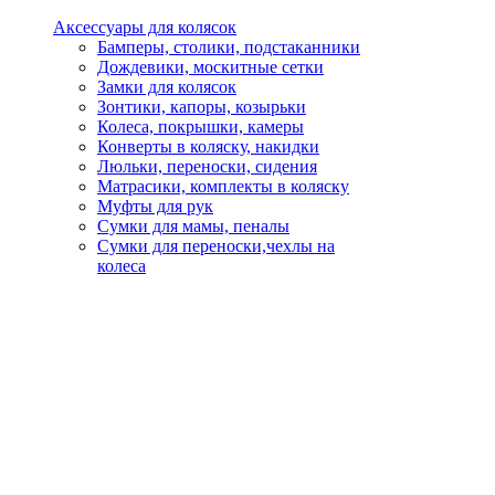
Аксессуары для колясок
Бамперы, столики, подстаканники
Дождевики, москитные сетки
Замки для колясок
Зонтики, капоры, козырьки
Колеса, покрышки, камеры
Конверты в коляску, накидки
Люльки, переноски, сидения
Матрасики, комплекты в коляску
Муфты для рук
Сумки для мамы, пеналы
Сумки для переноски,чехлы на
колеса