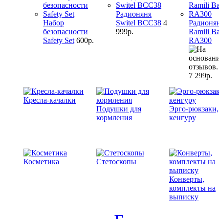
Радионяня
Набор
Switel BCC38
4
Радионя
безопасности
999р.
Ramili B
Safety Set
600р.
RA300
7 299р.
Кресла-качалки
Подушки для
Эрго-рюкзаки,
кормления
кенгуру
Косметика
Стетоскопы
Конверты,
комплекты на
выписку