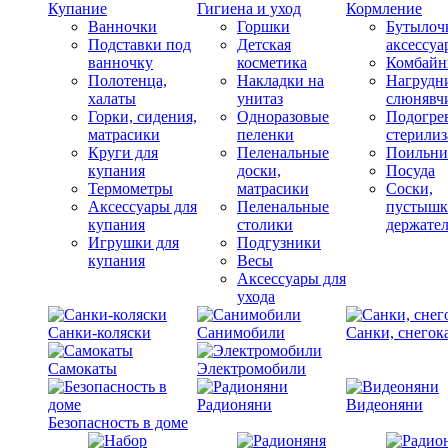
Купание
Гигиена и уход
Кормление
Ванночки
Горшки
Бутылоч
Подставки под
Детская
аксессуа
ванночку
косметика
Комбай
Полотенца,
Накладки на
Нагрудн
халаты
унитаз
слюнявч
Горки, сидения,
Одноразовые
Подогрев
матрасики
пеленки
стерили
Круги для
Пеленальные
Поильни
купания
доски,
Посуда
Термометры
матрасики
Соски,
Аксессуары для
Пеленальные
пустышк
купания
столики
держате
Игрушки для
Подгузники
купания
Весы
Аксессуары для
ухода
Санки-коляски
Санимобили
Санки, снегок
Самокаты
Электромобили
Радионяни
Видеоняни
Безопасность в доме