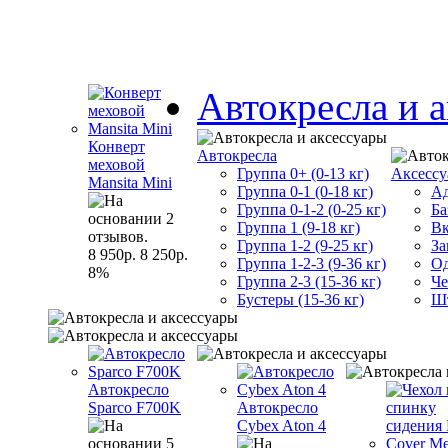
Автокресла и 
Конверт
Автокресла
меховой
Группа 0+ (0-13 кг)
Аксессу
Mansita Mini
Группа 0-1 (0-18 кг)
Ад
Группа 0-1-2 (0-25 кг)
Ба
Группа 1 (9-18 кг)
Вк
Группа 1-2 (9-25 кг)
За
8 950р.
8 250р.
Группа 1-2-3 (9-36 кг)
Од
8%
Группа 2-3 (15-36 кг)
Че
Бустеры (15-36 кг)
Шт
Автокресло
Sparco F700K
Автокресло
Cybex Aton 4