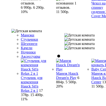
Чехол на
6 990р.
6 290р.
спинку
10%
11 500р.
сидения
Cover M
Манежи
Стульчики
Шезлонги
Качели
Ночники
Аксессуары
Манеж Hauck
Манеж-к
Стульчик для
Dream'n Play
6
Hauck B
кормления
884р.
5 500р.
Center
13
Hauck Sit'n
20%
11 500р.
Relax 2 в 1
17
378р.
15 400р.
11%